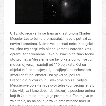
U 18. stoljeću veliki se francuski astronom Charles
Messier često bunio promatrajući nebo u potrazi za
novim kometima. Naime već poznati nebeski objekti
vizualno izgledaju vrlo slično kometu, naročito kroz
opremu toga vremena. Kako bi svaki puta znao točno
što promatra Messier je sastavio katalog koji se , u
modernoj verziji, sastoji od 110 objekata. Ovi su
objekti većinom najsvjetliji i najljepši na nebeskom
svodu dostupni amateru na sjevernoj polutci.
Preporučio bi ovu knjigu svakome tko želi vidjeti
Messierove objekte kroz svoj teleskop (većina je isto
tako vidljiva i kroz dobar dalekozor) a posebno onima
koji ih žele malo temeljitije promatrati. Zanimljiva je
za čitanje, no najbolja je za vrijeme mračne noći uz