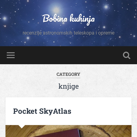
Bobina kuhinja
recenzije astronomskih teleskopa i opreme
CATEGORY
knjige
Pocket SkyAtlas