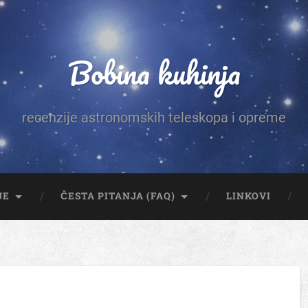
Bobina kuhinja
recenzije astronomskih teleskopa i opreme
JE
ČESTA PITANJA (FAQ)
LINKOVI