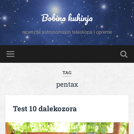
Bobina kuhinja
recenzije astronomskih teleskopa i opreme
TAG
pentax
Test 10 dalekozora