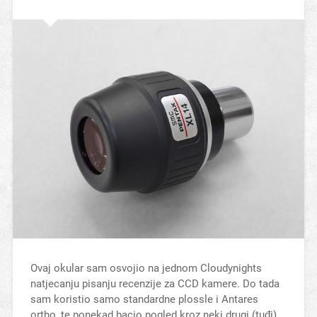
Ovaj okular sam osvojio na jednom Cloudynights
natjecanju pisanju recenzije za CCD kamere. Do tada
sam koristio samo standardne plossle i Antares
ortho, te ponekad bacio pogled kroz neki drugi (tuđi)