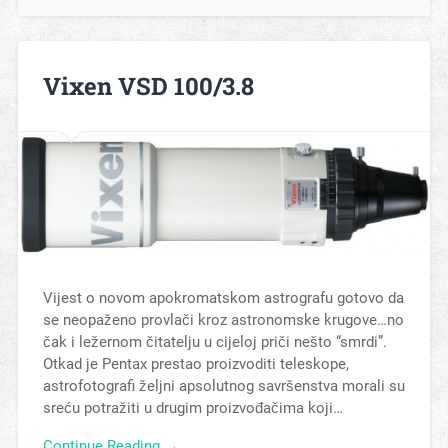
Vixen VSD 100/3.8
Vijest o novom apokromatskom astrografu gotovo da
se neopaženo provlači kroz astronomske krugove…no
čak i ležernom čitatelju u cijeloj priči nešto “smrdi”.
Otkad je Pentax prestao proizvoditi teleskope,
astrofotografi željni apsolutnog savršenstva morali su
sreću potražiti u drugim proizvođačima koji…
Continue Reading →