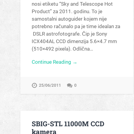
nosi etiketu “Sky and Telescope Hot
Product” za 2011. godinu. To je
samostalni autoguider kojem nije
potrebno računalo pa je time idealan za
DSLR astrofotografe. Čip je Sony
ICX404AL CCD dimenzija 5.6×4.7 mm
(510×492 pixela). Odlična…
Continue Reading →
25/06/2011
0
SBIG-STL 11000M CCD
kamera