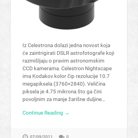
Iz Celestrona dolazi jedna novost koja
će zaintrigirati DSLR astrofotografe koji
razmišljaju o pravim astronomskim
CCD kamerama. Celestron Nightscape
ima Kodakov kolor čip rezolucije 10.7
megapiksela (3760×2840). Veličina
piksela je 4.75 mikrona što ga čini
povoljnim za manje žarišne duljine…
Continue Reading →
07/09/2011
0