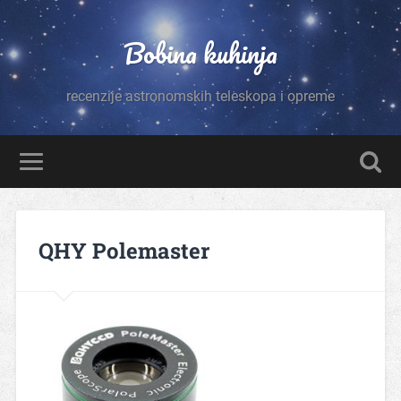
Bobina kuhinja
recenzije astronomskih teleskopa i opreme
QHY Polemaster