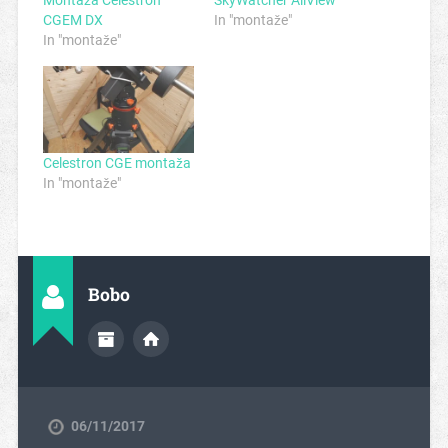
Montaža Celestron
SkyWatcher AllView
CGEM DX
In "montaže"
In "montaže"
Celestron CGE montaža
In "montaže"
Bobo
06/11/2017