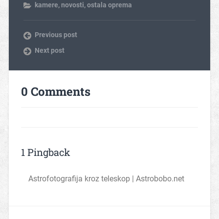
kamere
,
novosti
,
ostala oprema
Previous post
Next post
0 Comments
1 Pingback
Astrofotografija kroz teleskop | Astrobobo.net