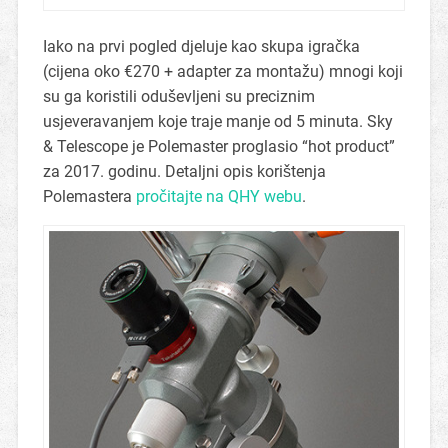
Iako na prvi pogled djeluje kao skupa igračka
(cijena oko €270 + adapter za montažu) mnogi koji
su ga koristili oduševljeni su preciznim
usjeveravanjem koje traje manje od 5 minuta. Sky
& Telescope je Polemaster proglasio “hot product”
za 2017. godinu. Detaljni opis korištenja
Polemastera
pročitajte na QHY webu
.