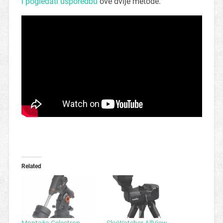
i pogledati usporedbu
ove dvije metode.
Related