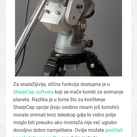
Za snalažljivije, slična funkcija dostupna je u
SharpCap softveru
koji se inače koristi za snimanje
planeta. Razlika je u tome što za korištenje
SharpCap opcije (koju osobno nisam još koristio)
morate snimati kroz teleskop gdje bi vidno polje
moglo biti preusko ako montaža nije već ugrubo
dovoljno dobro namještena. Ovdje možete
pročitati