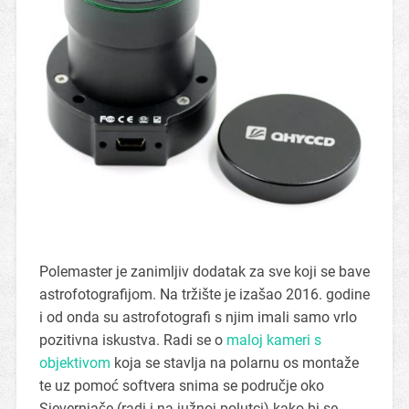
Polemaster je zanimljiv dodatak za sve koji se bave
astrofotografijom. Na tržište je izašao 2016. godine
i od onda su astrofotografi s njim imali samo vrlo
pozitivna iskustva. Radi se o
maloj kameri s
objektivom
koja se stavlja na polarnu os montaže
te uz pomoć softvera snima se područje oko
Sjevernjače (radi i na južnoj polutci) kako bi se