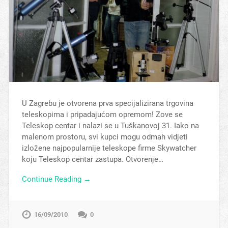
U Zagrebu je otvorena prva specijalizirana trgovina
teleskopima i pripadajućom opremom! Zove se
Teleskop centar i nalazi se u Tuškanovoj 31. Iako na
malenom prostoru, svi kupci mogu odmah vidjeti
izložene najpopularnije teleskope firme Skywatcher
koju Teleskop centar zastupa. Otvorenje…
Continue Reading →
16/09/2010
0