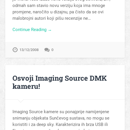
odmah sam stavio novu verziju koja ima mnoge
promjene, naročito u dizajnu, pa čisto da se ovi
malobrojni autori koji pišu recenzije ne…
Continue Reading →
13/12/2008
0
Osvoji Imaging Source DMK
kameru!
Imaging Source kamere su ponajprije namijenjene
snimanju objekata Sunčevog sustava, no mogu se
koristiti i za deep sky. Karakterizira ih brza USB ili