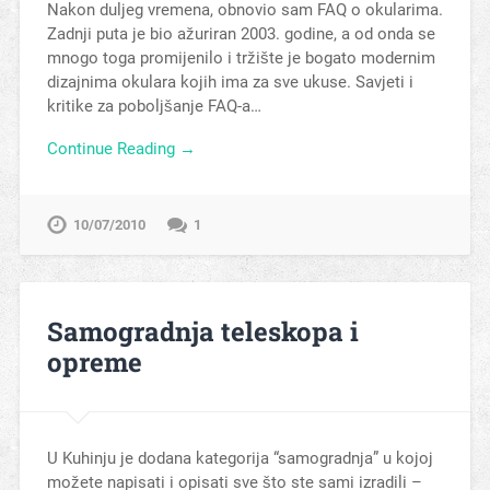
Nakon duljeg vremena, obnovio sam FAQ o okularima.
Zadnji puta je bio ažuriran 2003. godine, a od onda se
mnogo toga promijenilo i tržište je bogato modernim
dizajnima okulara kojih ima za sve ukuse. Savjeti i
kritike za poboljšanje FAQ-a…
Continue Reading →
10/07/2010
1
Samogradnja teleskopa i
opreme
U Kuhinju je dodana kategorija “samogradnja” u kojoj
možete napisati i opisati sve što ste sami izradili –