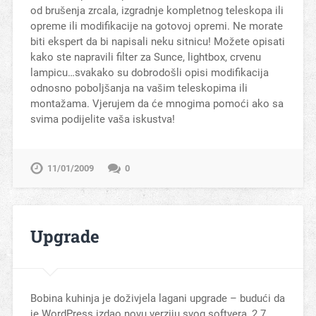
od brušenja zrcala, izgradnje kompletnog teleskopa ili
opreme ili modifikacije na gotovoj opremi. Ne morate
biti ekspert da bi napisali neku sitnicu! Možete opisati
kako ste napravili filter za Sunce, lightbox, crvenu
lampicu…svakako su dobrodošli opisi modifikacija
odnosno poboljšanja na vašim teleskopima ili
montažama. Vjerujem da će mnogima pomoći ako sa
svima podijelite vaša iskustva!
11/01/2009
0
Upgrade
Bobina kuhinja je doživjela lagani upgrade – budući da
je WordPress izdao novu verziju svog softvera, 2.7,