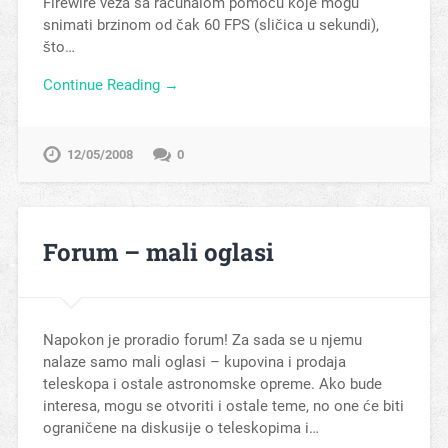
Firewire veza sa računalom pomoću koje mogu
snimati brzinom od čak 60 FPS (sličica u sekundi),
što…
Continue Reading →
12/05/2008
0
Forum – mali oglasi
Napokon je proradio forum! Za sada se u njemu
nalaze samo mali oglasi – kupovina i prodaja
teleskopa i ostale astronomske opreme. Ako bude
interesa, mogu se otvoriti i ostale teme, no one će biti
ograničene na diskusije o teleskopima i…