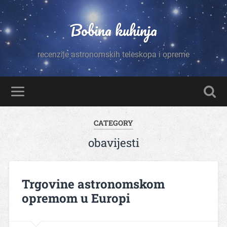
Bobina kuhinja
recenzije astronomskih teleskopa i opreme
CATEGORY
obavijesti
Trgovine astronomskom
opremom u Europi