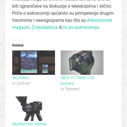
biti ograničene na diskusije o teleskopima i slično.
Priče o astronomiji općenito su primjerenije drugim
forumima i newsgrupama kao što su
Astronomski
magazin
,
Zvjezdarnica
ili
hr.sci.astronomija
.
Related
SkySafari
SBIG ST-7XME CCD
In "softver"
kamera
In "kamere"
SkyWatcher AllView