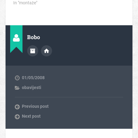
In "montaže"
Bobo
01/05/2008
obavijesti
Previous post
Next post