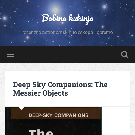
Bobina kuhinja
recenzije astronomskih teleskopa i opreme
Deep Sky Companions: The
Messier Objects