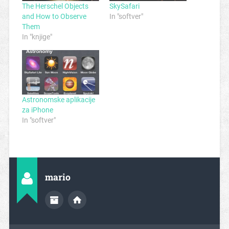
The Herschel Objects
SkySafari
and How to Observe
In "softver"
Them
In "knjige"
Astronomske aplikacije
za iPhone
In "softver"
mario