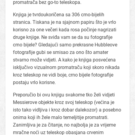
promatrača bez go-to teleskopa.
Knjiga je tvrdoukoričena sa 306 crno-bijelih
stranica. Tiskana je na sjajnom papiru što je vrlo
korisno za one večeri kada rosa počinje nagrizati
druge knjige. Ne sviđa vam se da su fotografije
crno bijele? Gledajući samo prekrasne Hubbleove
fotografije gubi se smisao za ono što amater
stvarno može vidjeti. A kako je knjiga posvećena
isključivo vizualnom promatraču koji skoro nikada
kroz teleskop ne vidi boje, crno bijele fotografije
postaju vrlo korisne.
Preporučio bi ovu knjigu svakome tko želi vidjeti
Messierove objekte kroz svoj teleskop (većina je
isto tako vidljiva i kroz dobar dalekozor) a posebno
onima koji ih žele malo temeljitije promatrati.
Zanimljiva je za čitanje, no najbolja je za vrijeme
mračne noći uz teleskop obasjana crvenim