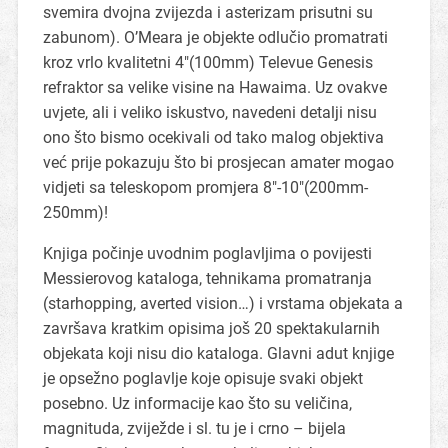
svemira dvojna zvijezda i asterizam prisutni su
zabunom). O’Meara je objekte odlučio promatrati
kroz vrlo kvalitetni 4″(100mm) Televue Genesis
refraktor sa velike visine na Hawaima. Uz ovakve
uvjete, ali i veliko iskustvo, navedeni detalji nisu
ono što bismo ocekivali od tako malog objektiva
već prije pokazuju što bi prosjecan amater mogao
vidjeti sa teleskopom promjera 8″-10″(200mm-
250mm)!
Knjiga počinje uvodnim poglavljima o povijesti
Messierovog kataloga, tehnikama promatranja
(starhopping, averted vision…) i vrstama objekata a
završava kratkim opisima još 20 spektakularnih
objekata koji nisu dio kataloga. Glavni adut knjige
je opsežno poglavlje koje opisuje svaki objekt
posebno. Uz informacije kao što su veličina,
magnituda, zviježde i sl. tu je i crno – bijela