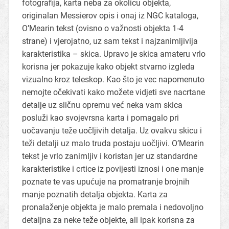
fotografija, karta neba za okolicu objekta,
originalan Messierov opis i onaj iz NGC kataloga,
O’Mearin tekst (ovisno o važnosti objekta 1-4
strane) i vjerojatno, uz sam tekst i najzanimljivija
karakteristika – skica. Upravo je skica amateru vrlo
korisna jer pokazuje kako objekt stvarno izgleda
vizualno kroz teleskop. Kao što je vec napomenuto
nemojte očekivati kako možete vidjeti sve nacrtane
detalje uz sličnu opremu već neka vam skica
posluži kao svojevrsna karta i pomagalo pri
uočavanju teže uočljivih detalja. Uz ovakvu skicu i
teži detalji uz malo truda postaju uočljivi. O’Mearin
tekst je vrlo zanimljiv i koristan jer uz standardne
karakteristike i crtice iz povijesti iznosi i one manje
poznate te vas upućuje na promatranje brojnih
manje poznatih detalja objekta. Karta za
pronalaženje objekta je malo premala i nedovoljno
detaljna za neke teže objekte, ali ipak korisna za