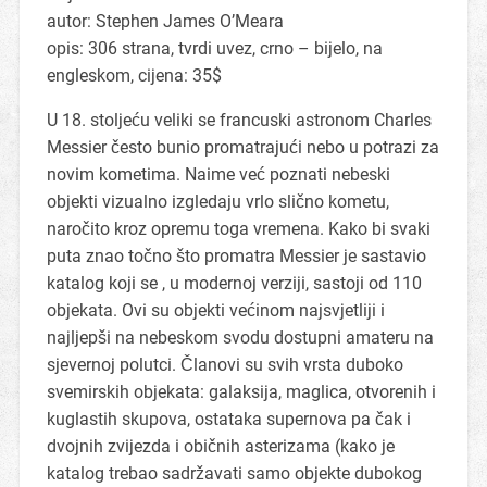
autor: Stephen James O’Meara
opis: 306 strana, tvrdi uvez, crno – bijelo, na
engleskom, cijena: 35$
U 18. stoljeću veliki se francuski astronom Charles
Messier često bunio promatrajući nebo u potrazi za
novim kometima. Naime već poznati nebeski
objekti vizualno izgledaju vrlo slično kometu,
naročito kroz opremu toga vremena. Kako bi svaki
puta znao točno što promatra Messier je sastavio
katalog koji se , u modernoj verziji, sastoji od 110
objekata. Ovi su objekti većinom najsvjetliji i
najljepši na nebeskom svodu dostupni amateru na
sjevernoj polutci. Članovi su svih vrsta duboko
svemirskih objekata: galaksija, maglica, otvorenih i
kuglastih skupova, ostataka supernova pa čak i
dvojnih zvijezda i običnih asterizama (kako je
katalog trebao sadržavati samo objekte dubokog