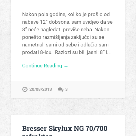
Nakon pola godine, koliko je prošlo od
nabave 12” dobsona, sam uvidjeo da se
8” neće nagledati previše neba. Nakon
ponešto razmišljanja zaključci su se
nametnuli sami od sebe i odlučio sam
prodati 8-icu. Razlozi su bili jasni: 8” i…
Continue Reading →
20/08/2013
3
Bresser Skylux NG 70/700