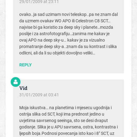
29/01/2009 at 23:11
ovako..ja sad uzimam novi teleskop..pa ne znam dal
da uzmem ovakav WO APO ili Celestron C8 SCT…
najvise bi ga koristio za deep sky i planete…mozda
poslije i za astrofotografiju…zanima me kakav je
ovaj APO na deep sky-u… kakav je za vizualno
promatranje deep sky-a..znam da su kontrast i slika
odlicni, ali da li su objekti dovoljno veliki…
REPLY
Vid
31/01/2009 at 03:41
Moja iskustva… na planetima i mjesecu ugodnija i
ostrija slika od SCT, koji ima prednost jedino u
uvjetima savrsenog seeinga, sto se desi dvaput
godisnje. Slika je u APU savrsena, ostra, kontrastna i
ljepsih boja.Podnosi povecanja isto kao i 8″ SCT, uz