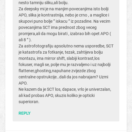
nesto tamniju sliku,ali bolju.
Za deepsky mi je na manjim povecanjima isto bolji
APO, slika je kontrastnija, nebo je crno , a maglice i
skupovi puno bolje ” iskacu ” iz pozadine. Na vecim
povecanjima SCT ima prednost zbog veceg
promjera,ali da mogu birati , izabrao bih opet APO (
ali 8 ” ).
Za astrofotografiju apsolutno nema usporedbe, SCT
je katastrofa za fotkanje, tezak, zahtijeva bolju
montazu, ima mirror shift, slabiji kontrast,los
fokuser, magli se, polje mu je razvaljeno i uz najbolji
flattener,ghosting,napuhane zvijezde zbog
centralne opstrukcije…dali da jos nabrajam? Uzmi
APO.
Ne kazem da je SCT los, dapace, vrlo je univerzalan,
ali kad probas APO, skuzis koliko je opticki
superioran.
REPLY