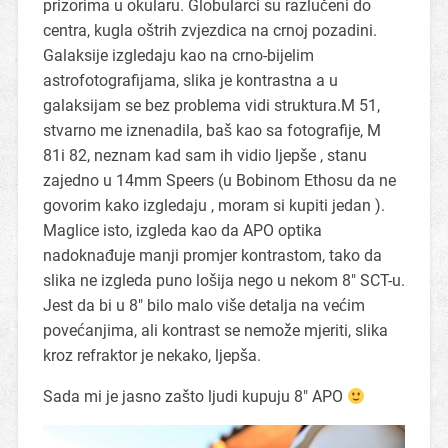
prizorima u okularu. Globularci su razlučeni do
centra, kugla oštrih zvjezdica na crnoj pozadini.
Galaksije izgledaju kao na crno-bijelim
astrofotografijama, slika je kontrastna a u
galaksijam se bez problema vidi struktura.M 51,
stvarno me iznenadila, baš kao sa fotografije, M
81i 82, neznam kad sam ih vidio ljepše , stanu
zajedno u 14mm Speers (u Bobinom Ethosu da ne
govorim kako izgledaju , moram si kupiti jedan ).
Maglice isto, izgleda kao da APO optika
nadoknađuje manji promjer kontrastom, tako da
slika ne izgleda puno lošija nego u nekom 8″ SCT-u.
Jest da bi u 8″ bilo malo više detalja na većim
povećanjima, ali kontrast se nemože mjeriti, slika
kroz refraktor je nekako, ljepša.
Sada mi je jasno zašto ljudi kupuju 8″ APO