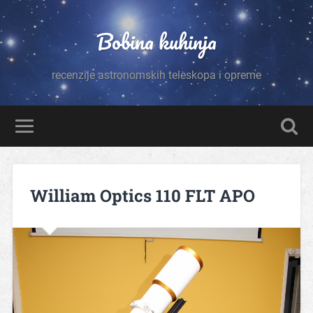
Bobina kuhinja
recenzije astronomskih teleskopa i opreme
William Optics 110 FLT APO