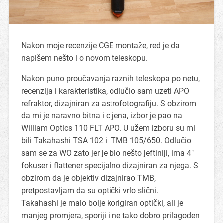
Nakon moje recenzije CGE montaže, red je da
napišem nešto i o novom teleskopu.
Nakon puno proučavanja raznih teleskopa po netu,
recenzija i karakteristika, odlučio sam uzeti APO
refraktor, dizajniran za astrofotografiju. S obzirom
da mi je naravno bitna i cijena, izbor je pao na
William Optics 110 FLT APO. U užem izboru su mi
bili Takahashi TSA 102 i TMB 105/650. Odlučio
sam se za WO zato jer je bio nešto jeftiniji, ima 4″
fokuser i flattener specijalno dizajniran za njega. S
obzirom da je objektiv dizajnirao TMB,
pretpostavljam da su optički vrlo slični.
Takahashi je malo bolje korigiran optički, ali je
manjeg promjera, sporiji i ne tako dobro prilagođen