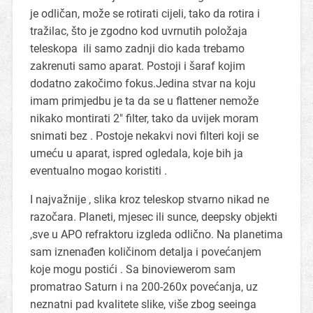
je odličan, može se rotirati cijeli, tako da rotira i
tražilac, što je zgodno kod uvrnutih položaja
teleskopa ili samo zadnji dio kada trebamo
zakrenuti samo aparat. Postoji i šaraf kojim
dodatno zakočimo fokus.Jedina stvar na koju
imam primjedbu je ta da se u flattener nemože
nikako montirati 2″ filter, tako da uvijek moram
snimati bez . Postoje nekakvi novi filteri koji se
umeću u aparat, ispred ogledala, koje bih ja
eventualno mogao koristiti .
I najvažnije , slika kroz teleskop stvarno nikad ne
razočara. Planeti, mjesec ili sunce, deepsky objekti
,sve u APO refraktoru izgleda odlično. Na planetima
sam iznenađen količinom detalja i povećanjem
koje mogu postići . Sa binoviewerom sam
promatrao Saturn i na 200-260x povećanja, uz
neznatni pad kvalitete slike, više zbog seeinga