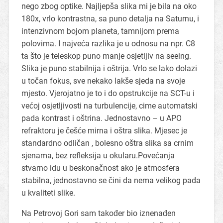
nego zbog optike. Najljepša slika mi je bila na oko
180x, vrlo kontrastna, sa puno detalja na Saturnu, i
intenzivnom bojom planeta, tamnijom prema
polovima. I najveća razlika je u odnosu na npr. C8
ta što je teleskop puno manje osjetljiv na seeing.
Slika je puno stabilnija i oštrija. Vrlo se lako dolazi
u točan fokus, sve nekako lakše sjeda na svoje
mjesto. Vjerojatno je to i do opstrukcije na SCT-u i
većoj osjetljivosti na turbulencije, cime automatski
pada kontrast i oštrina. Jednostavno – u APO
refraktoru je češće mirna i oštra slika. Mjesec je
standardno odličan , bolesno oštra slika sa crnim
sjenama, bez refleksija u okularu.Povećanja
stvarno idu u beskonačnost ako je atmosfera
stabilna, jednostavno se čini da nema velikog pada
u kvaliteti slike.
Na Petrovoj Gori sam također bio iznenađen