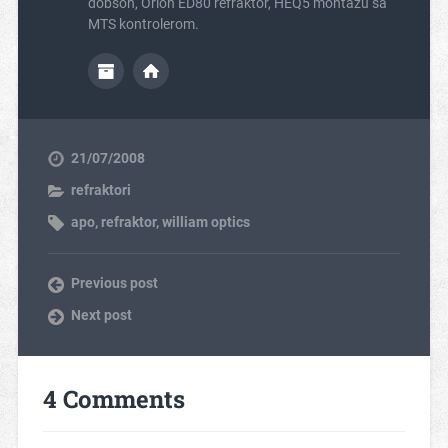
dobson, Orion ED80 refraktor, HEQ5 montazu sa
MTS kontrolerom.
21/07/2008
refraktori
apo
,
refraktor
,
william optics
Previous post
Next post
4 Comments