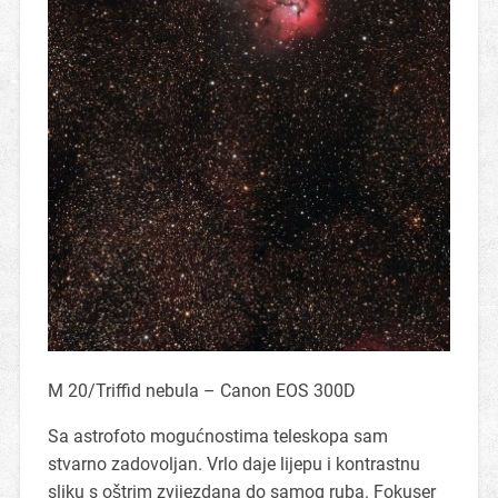
M 20/Triffid nebula – Canon EOS 300D
Sa astrofoto mogućnostima teleskopa sam
stvarno zadovoljan. Vrlo daje lijepu i kontrastnu
sliku s oštrim zvijezdana do samog ruba. Fokuser