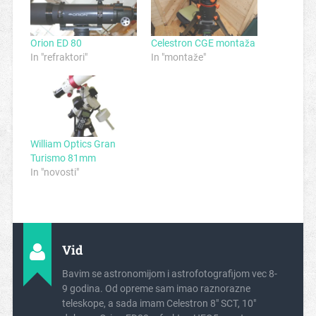
Orion ED 80
Celestron CGE montaža
In "refraktori"
In "montaže"
William Optics Gran
Turismo 81mm
In "novosti"
Vid
Bavim se astronomijom i astrofotografijom vec 8-
9 godina. Od opreme sam imao raznorazne
teleskope, a sada imam Celestron 8" SCT, 10"