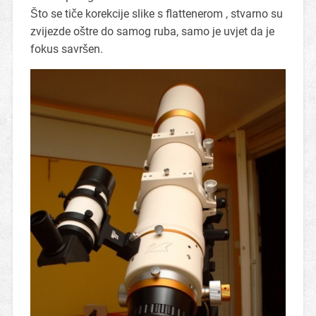
Što se tiče korekcije slike s flattenerom , stvarno su
zvijezde oštre do samog ruba, samo je uvjet da je
fokus savršen.