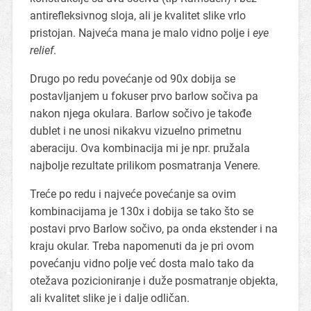
antirefleksivnog sloja, ali je kvalitet slike vrlo
pristojan. Najveća mana je malo vidno polje i
eye
relief
.
Drugo po redu povećanje od 90x dobija se
postavljanjem u fokuser prvo barlow sočiva pa
nakon njega okulara. Barlow sočivo je takođe
dublet i ne unosi nikakvu vizuelno primetnu
aberaciju. Ova kombinacija mi je npr. pružala
najbolje rezultate prilikom posmatranja Venere.
Treće po redu i najveće povećanje sa ovim
kombinacijama je 130x i dobija se tako što se
postavi prvo Barlow sočivo, pa onda ekstender i na
kraju okular. Treba napomenuti da je pri ovom
povećanju vidno polje već dosta malo tako da
otežava pozicioniranje i duže posmatranje objekta,
ali kvalitet slike je i dalje odličan.