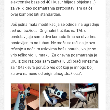
elektronske baze od 40 i kusur hiljada objekata…)
za veliki deo posmatranja pretpostavljam da će
ovaj komplet biti standardan.
Još jedna mala modifikacija se odnosi na ugradnju
red dot
tražioca. Originalni tražilac na TAL-u
predstavljaju samo dva komada lima sa otvorima
postavljenim na tubus. Ne može se reći da je ovo
rešenje u noćnim uslovima baš upotrebljivo jer se
vrlo teško vidi u mraku. Za dnevna posmatranja je
OK. Iz tog razloga sam zahvaljujući braći kinezima
za 10-tak evra poručio
red dot
koji je mnogo bolji
za ovu namenu od originalnog „tražioca”.