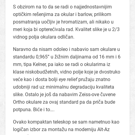
S obzirom na to da se radi o najjednostavnijim
optičkim rešenjima za okular i barlow, prilikom
posmatranja uočljiv je hromatizam, ali nikako u
meri koja bi opterećivala rad. Kvalitet slike je u 2/3
vidnog polja okulara odličan.
Naravno da nisam odoleo i nabavio sam okulare u
standardu 0,965” u žižnim daljinama od 16 mm i 6
mm, tipa Kelner, pa iako se radi o okularima iz
klase niskobudžetnih, vidno polje koje je dvostruko
veće kao i dosta bolji
eye relief
pružaju znatno
udobniji rad uz minimalnu degradaciju kvaliteta
slike. Ostalo je još da nabavim Zeiss-ove čuvene
Ortho okulare za ovaj standard pa da priča bude
potpuna. Biće i to….
Ovako kompaktan teleskop se sam nametnuo kao
logičan izbor za montažu na moderniju Alt-Az