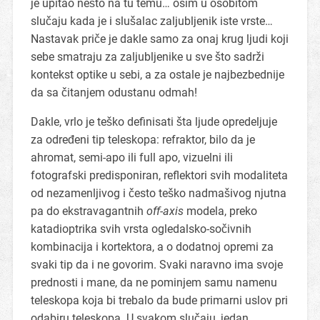
je upitao nešto na tu temu… osim u osobitom
slučaju kada je i slušalac zaljubljenik iste vrste…
Nastavak priče je dakle samo za onaj krug ljudi koji
sebe smatraju za zaljubljenike u sve što sadrži
kontekst optike u sebi, a za ostale je najbezbednije
da sa čitanjem odustanu odmah!
Dakle, vrlo je teško definisati šta ljude opredeljuje
za određeni tip teleskopa: refraktor, bilo da je
ahromat, semi-apo ili full apo, vizuelni ili
fotografski predisponiran, reflektori svih modaliteta
od nezamenljivog i često teško nadmašivog njutna
pa do ekstravagantnih
off-axis
modela, preko
katadioptrika svih vrsta ogledalsko-sočivnih
kombinacija i kortektora, a o dodatnoj opremi za
svaki tip da i ne govorim. Svaki naravno ima svoje
prednosti i mane, da ne pominjem samu namenu
teleskopa koja bi trebalo da bude primarni uslov pri
odabiru teleskopa. U svakom slučaju, jedan