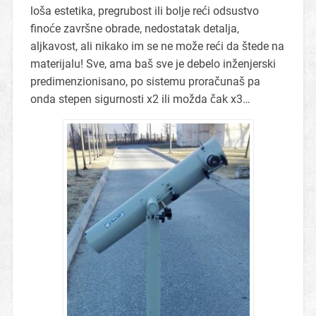
loša estetika, pregrubost ili bolje reći odsustvo
finoće završne obrade, nedostatak detalja,
aljkavost, ali nikako im se ne može reći da štede na
materijalu! Sve, ama baš sve je debelo inženjerski
predimenzionisano, po sistemu proračunaš pa
onda stepen sigurnosti x2 ili možda čak x3…