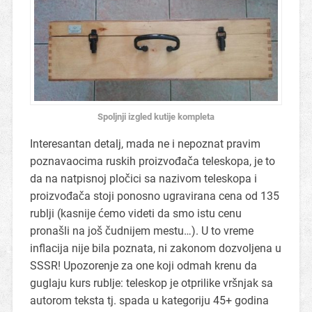
Spoljnji izgled kutije kompleta
Interesantan detalj, mada ne i nepoznat pravim
poznavaocima ruskih proizvođača teleskopa, je to
da na natpisnoj pločici sa nazivom teleskopa i
proizvođača stoji ponosno ugravirana cena od 135
rublji (kasnije ćemo videti da smo istu cenu
pronašli na još čudnijem mestu…). U to vreme
inflacija nije bila poznata, ni zakonom dozvoljena u
SSSR! Upozorenje za one koji odmah krenu da
guglaju kurs rublje: teleskop je otprilike vršnjak sa
autorom teksta tj. spada u kategoriju 45+ godina