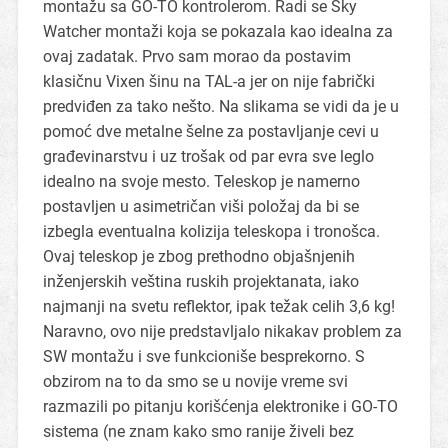
montažu sa GO-TO kontrolerom. Radi se Sky
Watcher montaži koja se pokazala kao idealna za
ovaj zadatak. Prvo sam morao da postavim
klasičnu Vixen šinu na TAL-a jer on nije fabrički
predviđen za tako nešto. Na slikama se vidi da je u
pomoć dve metalne šelne za postavljanje cevi u
građevinarstvu i uz trošak od par evra sve leglo
idealno na svoje mesto. Teleskop je namerno
postavljen u asimetričan viši položaj da bi se
izbegla eventualna kolizija teleskopa i tronošca.
Ovaj teleskop je zbog prethodno objašnjenih
inženjerskih veština ruskih projektanata, iako
najmanji na svetu reflektor, ipak težak celih 3,6 kg!
Naravno, ovo nije predstavljalo nikakav problem za
SW montažu i sve funkcioniše besprekorno. S
obzirom na to da smo se u novije vreme svi
razmazili po pitanju korišćenja elektronike i GO-TO
sistema (ne znam kako smo ranije živeli bez