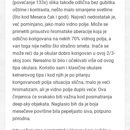
(povećanje 133x) slika takođe odlična bez gubitka
oštrine i kontrasta, nešto malo smanjene svetline
(što kod Meseca čak i godi). Najveći nedostatak je,
već pominjano, jako malo vidno polje. Može se
primetiti prisustvo hromatske aberacije koja je
odlično korigovana na nekih 70% vidnog polja, a
van toga nije nešto što strašno smeta. Inače se
može reći da je okular dobro korigovan u ovoj 2/3-
skoj zoni. Nerealno bi bilo i očekivati više od ovog
tipa okulara. Koristio sam i klasične okulare
kelnerovog tipa i kod njih je po pitanju
korigovanosti polja situacija slična, malo je veći
hromatizam, ali je vidno polje duplo veće. Ova
činjenica će svakako biti važna kod posmatranja
deep-sky
objekata. Naglasio bih da je boja
mesečeve površine bila pepeljasto siva, potpuno
prirodna.