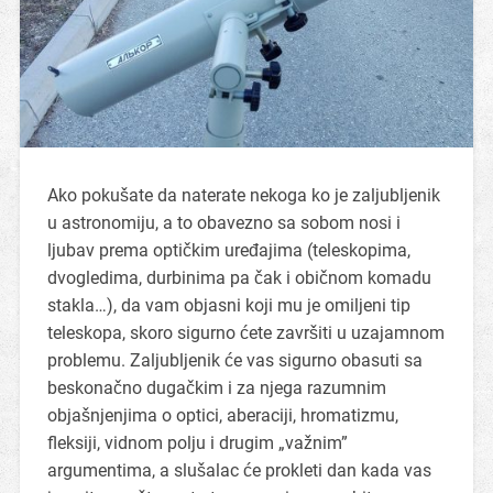
Ako pokušate da naterate nekoga ko je zaljubljenik
u astronomiju, a to obavezno sa sobom nosi i
ljubav prema optičkim uređajima (teleskopima,
dvogledima, durbinima pa čak i običnom komadu
stakla…), da vam objasni koji mu je omiljeni tip
teleskopa, skoro sigurno ćete završiti u uzajamnom
problemu. Zaljubljenik će vas sigurno obasuti sa
beskonačno dugačkim i za njega razumnim
objašnjenjima o optici, aberaciji, hromatizmu,
fleksiji, vidnom polju i drugim „važnim”
argumentima, a slušalac će prokleti dan kada vas