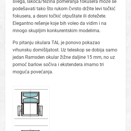
svega, lakoća/težina pomeranja fokusera može se
podešavati tako što rukom čvrsto držite levi točkić
fokusera, a desni točkić otpuštate ili dotežete.
Elegantno rešenje koje bih voleo da vidim i na
mnogo skupljim konkurentskim modelima.
Po pitanju okulara TAL je ponovo pokazao
vrhunsku domišljatost. Uz teleskop se dobija samo
jedan Ramsden okular žižne daljine 15 mm, no uz
pomoć barlow sočiva i ekstendera imamo tri
moguća povećanja.