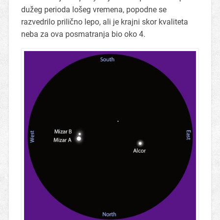
dužeg perioda lošeg vremena, popodne se
razvedrilo prilično lepo, ali je krajni skor kvaliteta
neba za ova posmatranja bio oko 4.