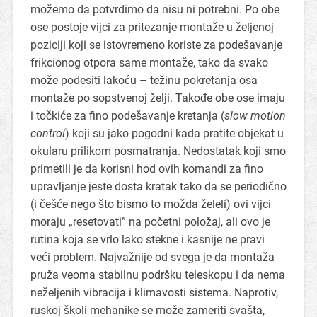
možemo da potvrdimo da nisu ni potrebni. Po obe
ose postoje vijci za pritezanje montaže u željenoj
poziciji koji se istovremeno koriste za podešavanje
frikcionog otpora same montaže, tako da svako
može podesiti lakoću – težinu pokretanja osa
montaže po sopstvenoj želji. Takođe obe ose imaju
i točkiće za fino podešavanje kretanja (
slow motion
control
) koji su jako pogodni kada pratite objekat u
okularu prilikom posmatranja. Nedostatak koji smo
primetili je da korisni hod ovih komandi za fino
upravljanje jeste dosta kratak tako da se periodično
(i češće nego što bismo to možda želeli) ovi vijci
moraju „resetovati” na početni položaj, ali ovo je
rutina koja se vrlo lako stekne i kasnije ne pravi
veći problem. Najvažnije od svega je da montaža
pruža veoma stabilnu podršku teleskopu i da nema
neželjenih vibracija i klimavosti sistema. Naprotiv,
ruskoj školi mehanike se može zameriti svašta,