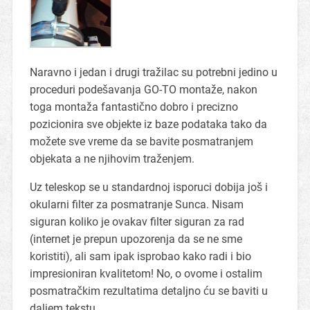
Naravno i jedan i drugi tražilac su potrebni jedino u
proceduri podešavanja GO-TO montaže, nakon
toga montaža fantastično dobro i precizno
pozicionira sve objekte iz baze podataka tako da
možete sve vreme da se bavite posmatranjem
objekata a ne njihovim traženjem.
Uz teleskop se u standardnoj isporuci dobija još i
okularni filter za posmatranje Sunca. Nisam
siguran koliko je ovakav filter siguran za rad
(internet je prepun upozorenja da se ne sme
koristiti), ali sam ipak isprobao kako radi i bio
impresioniran kvalitetom! No, o ovome i ostalim
posmatračkim rezultatima detaljno ću se baviti u
daljem tekstu.