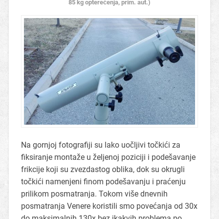
85 kg opterećenja, prim. aut.)
Na gornjoj fotografiji su lako uočljivi točkići za
fiksiranje montaže u željenoj poziciji i podešavanje
frikcije koji su zvezdastog oblika, dok su okrugli
točkići namenjeni finom podešavanju i praćenju
prilikom posmatranja. Tokom više dnevnih
posmatranja Venere koristili smo povećanja od 30x
do maksimalnih 130x bez ikakvih problema po