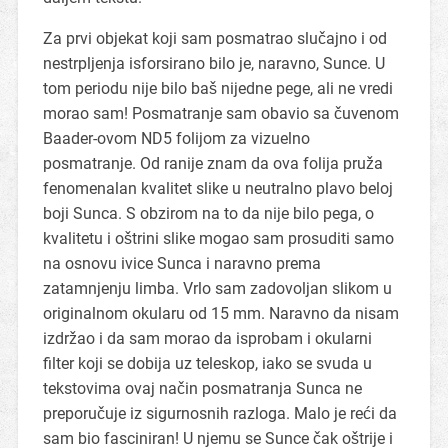
Za prvi objekat koji sam posmatrao slučajno i od
nestrpljenja isforsirano bilo je, naravno, Sunce. U
tom periodu nije bilo baš nijedne pege, ali ne vredi
morao sam! Posmatranje sam obavio sa čuvenom
Baader-ovom ND5 folijom za vizuelno
posmatranje. Od ranije znam da ova folija pruža
fenomenalan kvalitet slike u neutralno plavo beloj
boji Sunca. S obzirom na to da nije bilo pega, o
kvalitetu i oštrini slike mogao sam prosuditi samo
na osnovu ivice Sunca i naravno prema
zatamnjenju limba. Vrlo sam zadovoljan slikom u
originalnom okularu od 15 mm. Naravno da nisam
izdržao i da sam morao da isprobam i okularni
filter koji se dobija uz teleskop, iako se svuda u
tekstovima ovaj način posmatranja Sunca ne
preporučuje iz sigurnosnih razloga. Malo je reći da
sam bio fasciniran! U njemu se Sunce čak oštrije i