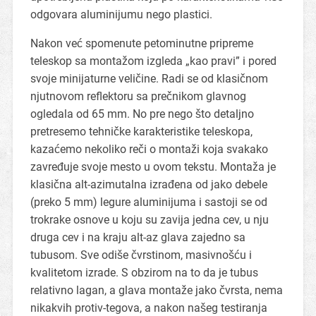
odgovara aluminijumu nego plastici.
Nakon već spomenute petominutne pripreme
teleskop sa montažom izgleda „kao pravi” i pored
svoje minijaturne veličine. Radi se od klasičnom
njutnovom reflektoru sa prečnikom glavnog
ogledala od 65 mm. No pre nego što detaljno
pretresemo tehničke karakteristike teleskopa,
kazaćemo nekoliko reči o montaži koja svakako
zavređuje svoje mesto u ovom tekstu. Montaža je
klasična alt-azimutalna izrađena od jako debele
(preko 5 mm) legure aluminijuma i sastoji se od
trokrake osnove u koju su zavija jedna cev, u nju
druga cev i na kraju alt-az glava zajedno sa
tubusom. Sve odiše čvrstinom, masivnošću i
kvalitetom izrade. S obzirom na to da je tubus
relativno lagan, a glava montaže jako čvrsta, nema
nikakvih protiv-tegova, a nakon našeg testiranja