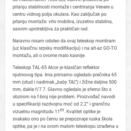
pitanju stabilnosti montaže i centriranja Venere u
centru vidnog polja okulara. Kao zaključak po
pitanju montaže: vrlo mobilna, izuzetno stabilna,
sasvim upotrebljiva za praktičan rad.
Naravno nisam odoleo da ovaj teleskop montiram
(uz klasičnu srpsku modifikaciju) i na alt-az GO-TO
montažu, ali o ovome malo kasnije.
Teleskop TAL-65 Alcor je klasičan reflektor
njutnovog tipa. Ima primarno ogledalo prečnika 65
mm (otud i nadimak
„baby TAL”
) i žižne daljine 500
mm, dakle f/7.7. Glavno ogledalo je sferno što s
obzirom na f-broj nije problem. Proizvođač navodi
u specifikaciji razdvojnu moć od 2.2” i graničnu
m
vizuelnu magnitudu 11
. Kvalitet optike je
svakako ono po čemu se prepoznaje ruska škola
optike, pa je i na ovom malom teleskopu izrađena u