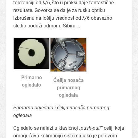
toleranciji od λ/6, što u praksi daje fantastične
rezultate. Govorka se da je za rusku optiku
izbrušenu na lošiju vrednost od λ/6 obavezno
sledio poduži odmor u Sibiru….
Primarno
Ćelija nosača
ogledalo
primarnog
ogledala
Primarno ogledalo i ćelija nosača primarnog
ogledala
Ogledalo se nalazi u klasičnoj
„push-pull”
ćeliji koja
omogućava kolimaciju sistema iako je po ovom