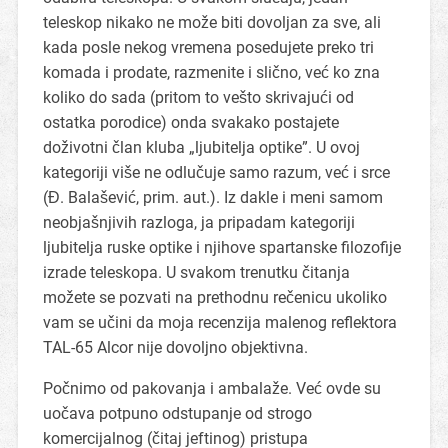
teleskop nikako ne može biti dovoljan za sve, ali
kada posle nekog vremena posedujete preko tri
komada i prodate, razmenite i slično, već ko zna
koliko do sada (pritom to vešto skrivajući od
ostatka porodice) onda svakako postajete
doživotni član kluba „ljubitelja optike”. U ovoj
kategoriji više ne odlučuje samo razum, već i srce
(Đ. Balašević, prim. aut.). Iz dakle i meni samom
neobjašnjivih razloga, ja pripadam kategoriji
ljubitelja ruske optike i njihove spartanske filozofije
izrade teleskopa. U svakom trenutku čitanja
možete se pozvati na prethodnu rečenicu ukoliko
vam se učini da moja recenzija malenog reflektora
TAL-65 Alcor nije dovoljno objektivna.
Počnimo od pakovanja i ambalaže. Već ovde su
uočava potpuno odstupanje od strogo
komercijalnog (čitaj jeftinog) pristupa