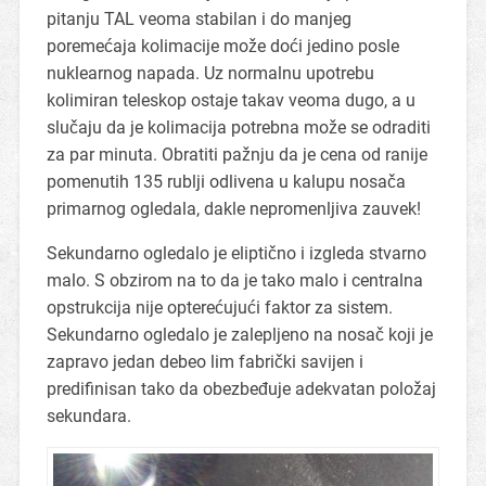
pitanju TAL veoma stabilan i do manjeg
poremećaja kolimacije može doći jedino posle
nuklearnog napada. Uz normalnu upotrebu
kolimiran teleskop ostaje takav veoma dugo, a u
slučaju da je kolimacija potrebna može se odraditi
za par minuta. Obratiti pažnju da je cena od ranije
pomenutih 135 rublji odlivena u kalupu nosača
primarnog ogledala, dakle nepromenljiva zauvek!
Sekundarno ogledalo je eliptično i izgleda stvarno
malo. S obzirom na to da je tako malo i centralna
opstrukcija nije opterećujući faktor za sistem.
Sekundarno ogledalo je zalepljeno na nosač koji je
zapravo jedan debeo lim fabrički savijen i
predifinisan tako da obezbeđuje adekvatan položaj
sekundara.