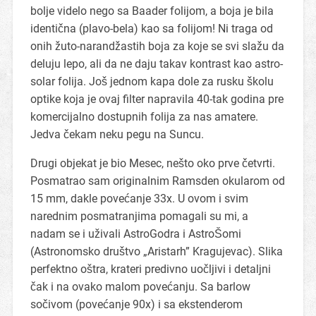
bolje videlo nego sa Baader folijom, a boja je bila
identična (plavo-bela) kao sa folijom! Ni traga od
onih žuto-narandžastih boja za koje se svi slažu da
deluju lepo, ali da ne daju takav kontrast kao astro-
solar folija. Još jednom kapa dole za rusku školu
optike koja je ovaj filter napravila 40-tak godina pre
komercijalno dostupnih folija za nas amatere.
Jedva čekam neku pegu na Suncu.
Drugi objekat je bio Mesec, nešto oko prve četvrti.
Posmatrao sam originalnim Ramsden okularom od
15 mm, dakle povećanje 33x. U ovom i svim
narednim posmatranjima pomagali su mi, a
nadam se i uživali AstroGodra i AstroŠomi
(Astronomsko društvo „Aristarh” Kragujevac). Slika
perfektno oštra, krateri predivno uočljivi i detaljni
čak i na ovako malom povećanju. Sa barlow
sočivom (povećanje 90x) i sa ekstenderom