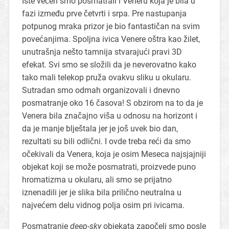
Iste večeri smo posmatrali i Veneru koja je bila u
fazi između prve četvrti i srpa. Pre nastupanja
potpunog mraka prizor je bio fantastičan na svim
povećanjima. Spoljna ivica Venere oštra kao žilet,
unutrašnja nešto tamnija stvarajući pravi 3D
efekat. Svi smo se složili da je neverovatno kako
tako mali telekop pruža ovakvu sliku u okularu.
Sutradan smo odmah organizovali i dnevno
posmatranje oko 16 časova! S obzirom na to da je
Venera bila značajno viša u odnosu na horizont i
da je manje blještala jer je još uvek bio dan,
rezultati su bili odlični. I ovde treba reći da smo
očekivali da Venera, koja je osim Meseca najsjajniji
objekat koji se može posmatrati, proizvede puno
hromatizma u okularu, ali smo se prijatno
iznenadili jer je slika bila prilično neutralna u
najvećem delu vidnog polja osim pri ivicama.
Posmatranje
deep-sky
objekata započeli smo posle