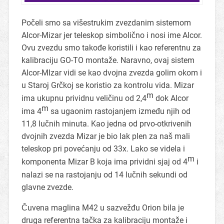
Počeli smo sa višestrukim zvezdanim sistemom
Alcor-Mizar jer teleskop simbolično i nosi ime Alcor.
Ovu zvezdu smo takođe koristili i kao referentnu za
kalibraciju GO-TO montaže. Naravno, ovaj sistem
Alcor-MIzar vidi se kao dvojna zvezda golim okom i
u Staroj Grčkoj se koristio za kontrolu vida. Mizar
m
ima ukupnu prividnu veličinu od 2,4
dok Alcor
m
ima 4
sa ugaonim rastojanjem između njih od
11,8 lučnih minuta. Kao jedna od prvo-otkrivenih
dvojnih zvezda Mizar je bio lak plen za naš mali
teleskop pri povećanju od 33x. Lako se videla i
m
komponenta Mizar B koja ima prividni sjaj od 4
i
nalazi se na rastojanju od 14 lučnih sekundi od
glavne zvezde.
Čuvena maglina M42 u sazvežđu Orion bila je
druga referentna tačka za kalibraciju montaže i