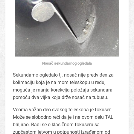
Nosač sekundarnog ogledala
Sekundarno ogledalo tj. nosač nije predviđen za
kolimaciju koja je na mom teleskopu u redu,
moguća je manja korekcija položaja sekundara
pomoću dva vijka koja drže nosač na tubusu.
Veoma važan deo svakog teleskopa je fokuser.
Može se slobodno reći da je i na ovom delu TAL
briljirao. Radi se o klasičnom fokuseru sa
zupčastom letvom u potpunosti izrađenom od