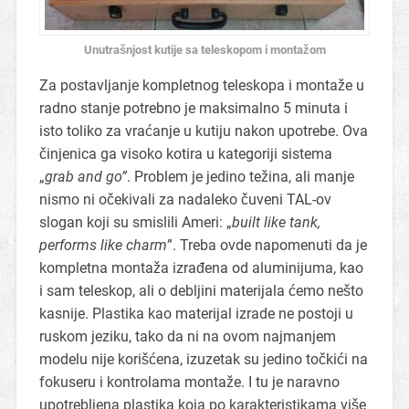
Unutrašnjost kutije sa teleskopom i montažom
Za postavljanje kompletnog teleskopa i montaže u
radno stanje potrebno je maksimalno 5 minuta i
isto toliko za vraćanje u kutiju nakon upotrebe. Ova
činjenica ga visoko kotira u kategoriji sistema
„
grab and go”
. Problem je jedino težina, ali manje
nismo ni očekivali za nadaleko čuveni TAL-ov
slogan koji su smislili Ameri: „
built like tank,
performs like charm
”. Treba ovde napomenuti da je
kompletna montaža izrađena od aluminijuma, kao
i sam teleskop, ali o debljini materijala ćemo nešto
kasnije. Plastika kao materijal izrade ne postoji u
ruskom jeziku, tako da ni na ovom najmanjem
modelu nije korišćena, izuzetak su jedino točkići na
fokuseru i kontrolama montaže. I tu je naravno
upotrebljena plastika koja po karakteristikama više