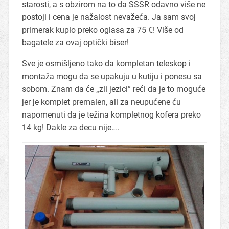
starosti, a s obzirom na to da SSSR odavno više ne
postoji i cena je nažalost nevažeća. Ja sam svoj
primerak kupio preko oglasa za 75 €! Više od
bagatele za ovaj optički biser!
Sve je osmišljeno tako da kompletan teleskop i
montaža mogu da se upakuju u kutiju i ponesu sa
sobom. Znam da će „zli jezici” reći da je to moguće
jer je komplet premalen, ali za neupućene ću
napomenuti da je težina kompletnog kofera preko
14 kg! Dakle za decu nije….