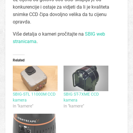
konkurencije i ostaje za vidjeti da li je kvaliteta
snimke CCD čipa dovoljno velika da tu cijenu
opravda.
Više detalja o kameri pročitajte na
SBIG web
stranicama
.
Related
SBIG-STL 11000M CCD
SBIG ST-7XME CCD
kamera
kamera
In "kamere"
In "kamere"