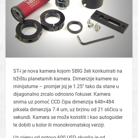
ST-i je nova kamera kojom SBIG želi konkurirati na
tržištu planetarnih kamera. Dimenzije kamere su
minijaturne – promjer joj je 1.25″ tako da stane u
dijagonalno zrcalo odnosno fokuser. Kamera
snima uz pomoć CCD čipa dimenzija 648×484
piksela dimenzija 7.4 um, uz brzinu od 21 sličicu u
sekundi. Kamera se može koristiti i kao autoguider
te dobiti u kolor ili monokromatskoj verziji.
Uz cijenu od gotovo 600 USD skuplja je od