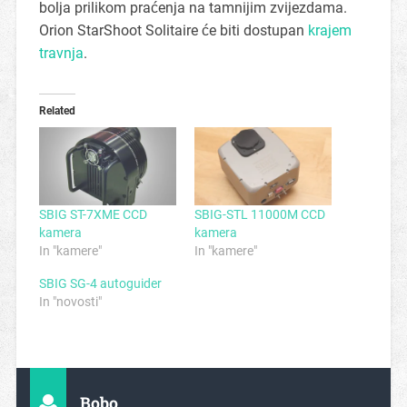
bolja prilikom praćenja na tamnijim zvijezdama.
Orion StarShoot Solitaire će biti dostupan
krajem
travnja
.
Related
SBIG ST-7XME CCD
SBIG-STL 11000M CCD
kamera
kamera
In "kamere"
In "kamere"
SBIG SG-4 autoguider
In "novosti"
Bobo