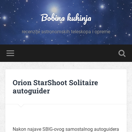
Bobina kuhinja
recenzije astronomskih teleskopa i opreme
Orion StarShoot Solitaire
autoguider
Nakon najave SBIG-ovog samostalnog autoguidera