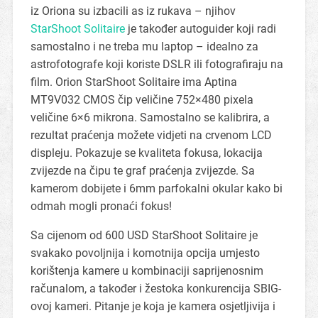
iz Oriona su izbacili as iz rukava – njihov
StarShoot Solitaire
je također autoguider koji radi
samostalno i ne treba mu laptop – idealno za
astrofotografe koji koriste DSLR ili fotografiraju na
film. Orion StarShoot Solitaire ima Aptina
MT9V032 CMOS čip veličine 752×480 pixela
veličine 6×6 mikrona. Samostalno se kalibrira, a
rezultat praćenja možete vidjeti na crvenom LCD
displeju. Pokazuje se kvaliteta fokusa, lokacija
zvijezde na čipu te graf praćenja zvijezde. Sa
kamerom dobijete i 6mm parfokalni okular kako bi
odmah mogli pronaći fokus!
Sa cijenom od 600 USD StarShoot Solitaire je
svakako povoljnija i komotnija opcija umjesto
korištenja kamere u kombinaciji saprijenosnim
računalom, a također i žestoka konkurencija SBIG-
ovoj kameri. Pitanje je koja je kamera osjetljivija i