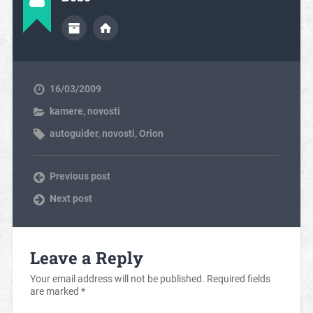
16/03/2009
kamere
,
novosti
autoguider
,
novosti
,
Orion
Previous post
Next post
Leave a Reply
Your email address will not be published.
Required fields
are marked
*