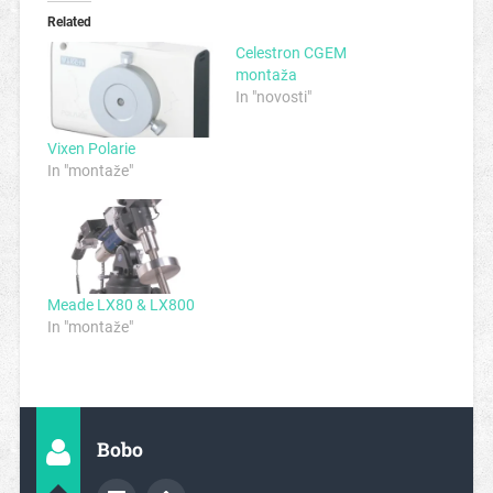
Related
Celestron CGEM
montaža
In "novosti"
Vixen Polarie
In "montaže"
Meade LX80 & LX800
In "montaže"
Bobo