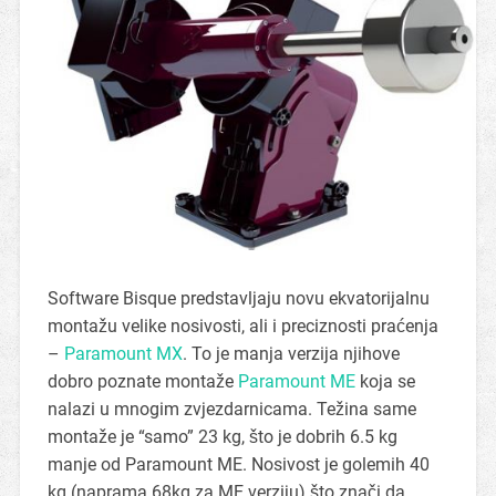
Software Bisque predstavljaju novu ekvatorijalnu
montažu velike nosivosti, ali i preciznosti praćenja
–
Paramount MX
. To je manja verzija njihove
dobro poznate montaže
Paramount ME
koja se
nalazi u mnogim zvjezdarnicama. Težina same
montaže je “samo” 23 kg, što je dobrih 6.5 kg
manje od Paramount ME. Nosivost je golemih 40
kg (naprama 68kg za ME verziju) što znači da