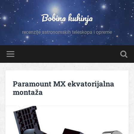
Bobina kuhinja
recenzije astronomskih teleskopa i opreme
Paramount MX ekvatorijalna
montaža