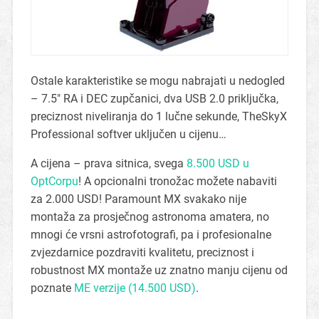
Ostale karakteristike se mogu nabrajati u nedogled
– 7.5″ RA i DEC zupčanici, dva USB 2.0 priključka,
preciznost niveliranja do 1 lučne sekunde, TheSkyX
Professional softver uključen u cijenu…
A cijena – prava sitnica, svega
8.500 USD u
OptCorpu
! A opcionalni tronožac možete nabaviti
za 2.000 USD! Paramount MX svakako nije
montaža za prosječnog astronoma amatera, no
mnogi će vrsni astrofotografi, pa i profesionalne
zvjezdarnice pozdraviti kvalitetu, preciznost i
robustnost MX montaže uz znatno manju cijenu od
poznate
ME verzije (14.500 USD)
.