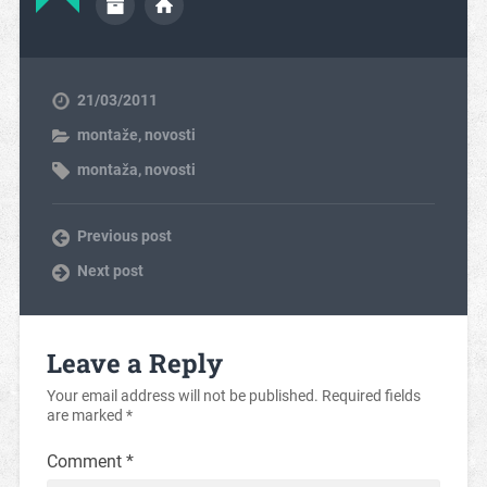
21/03/2011
montaže
,
novosti
montaža
,
novosti
Previous post
Next post
Leave a Reply
Your email address will not be published.
Required fields
are marked
*
Comment
*