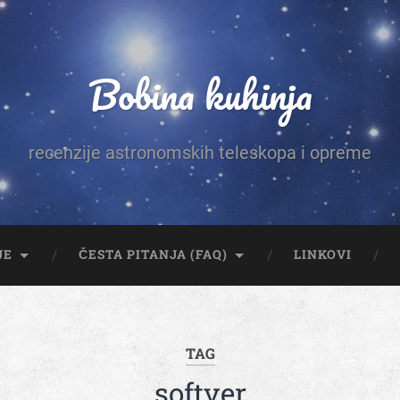
Bobina kuhinja
recenzije astronomskih teleskopa i opreme
JE
ČESTA PITANJA (FAQ)
LINKOVI
TAG
softver