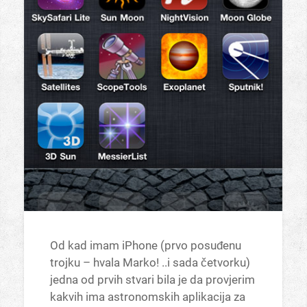
Od kad imam iPhone (prvo posuđenu
trojku – hvala Marko! ..i sada četvorku)
jedna od prvih stvari bila je da provjerim
kakvih ima astronomskih aplikacija za