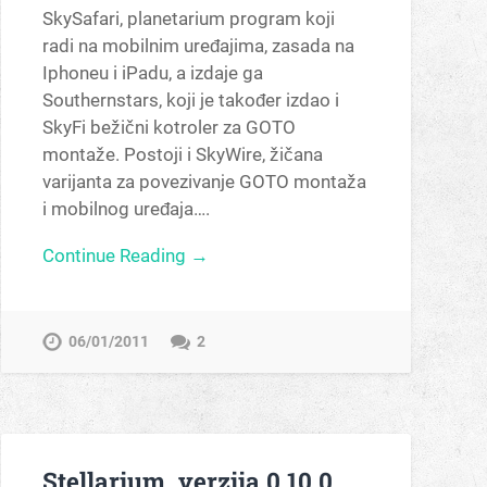
SkySafari, planetarium program koji
radi na mobilnim uređajima, zasada na
Iphoneu i iPadu, a izdaje ga
Southernstars, koji je također izdao i
SkyFi bežični kotroler za GOTO
montaže. Postoji i SkyWire, žičana
varijanta za povezivanje GOTO montaža
i mobilnog uređaja….
Continue Reading →
06/01/2011
2
Stellarium, verzija 0.10.0