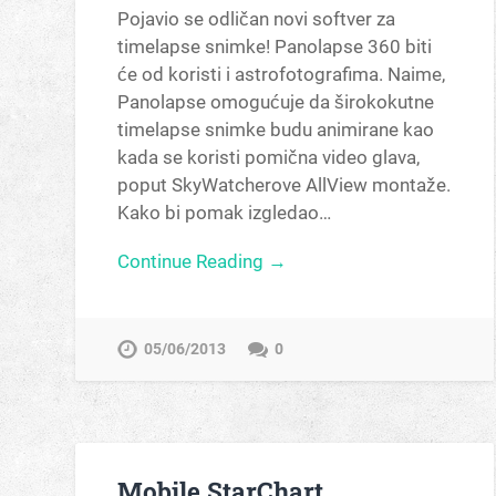
Pojavio se odličan novi softver za
timelapse snimke! Panolapse 360 biti
će od koristi i astrofotografima. Naime,
Panolapse omogućuje da širokokutne
timelapse snimke budu animirane kao
kada se koristi pomična video glava,
poput SkyWatcherove AllView montaže.
Kako bi pomak izgledao…
Continue Reading →
05/06/2013
0
Mobile StarChart