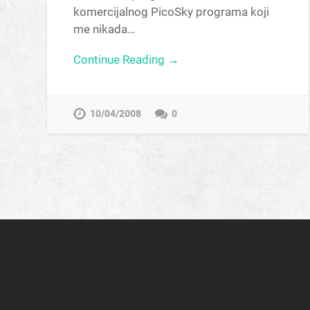
komercijalnog PicoSky programa koji
me nikada…
Continue Reading →
10/04/2008
0