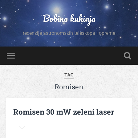
Bobina kuhinja
recenzije astronomskih teleskopa i opreme
TAG
Romisen
Romisen 30 mW zeleni laser