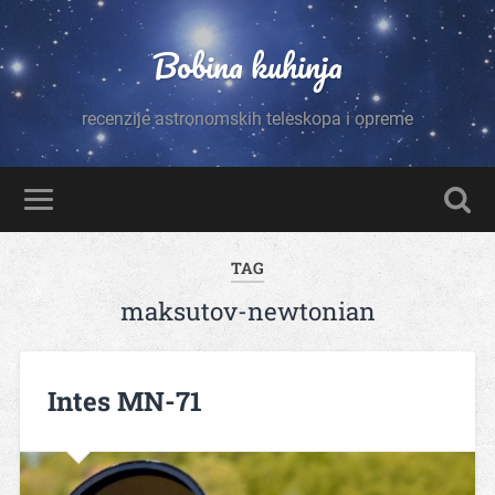
Bobina kuhinja
recenzije astronomskih teleskopa i opreme
TAG
maksutov-newtonian
Intes MN-71