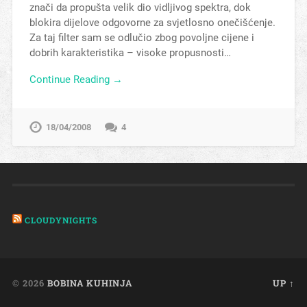
znači da propušta velik dio vidljivog spektra, dok
blokira dijelove odgovorne za svjetlosno onečišćenje.
Za taj filter sam se odlučio zbog povoljne cijene i
dobrih karakteristika – visoke propusnosti…
Continue Reading →
18/04/2008
4
CLOUDYNIGHTS
© 2026
BOBINA KUHINJA
UP ↑