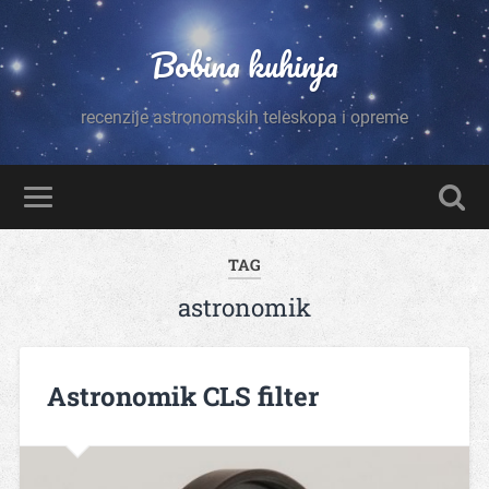
Bobina kuhinja
recenzije astronomskih teleskopa i opreme
TAG
astronomik
Astronomik CLS filter