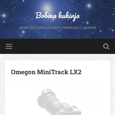
Bobina kuhinja
recenzije astronomskih teleskopa i opreme
Omegon MiniTrack LX2