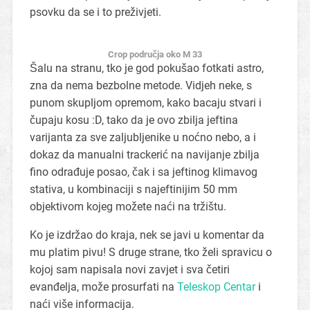
psovku da se i to preživjeti.
Crop područja oko M 33
Šalu na stranu, tko je god pokušao fotkati astro,
zna da nema bezbolne metode. Vidjeh neke, s
punom skupljom opremom, kako bacaju stvari i
čupaju kosu :D, tako da je ovo zbilja jeftina
varijanta za sve zaljubljenike u noćno nebo, a i
dokaz da manualni trackerić na navijanje zbilja
fino odrađuje posao, čak i sa jeftinog klimavog
stativa, u kombinaciji s najeftinijim 50 mm
objektivom kojeg možete naći na tržištu.
Ko je izdržao do kraja, nek se javi u komentar da
mu platim pivu! S druge strane, tko želi spravicu o
kojoj sam napisala novi zavjet i sva četiri
evanđelja, može prosurfati na
Teleskop Centar
i
naći više informacija.