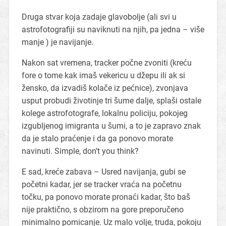
Druga stvar koja zadaje glavobolje (ali svi u
astrofotografiji su naviknuti na njih, pa jedna – više
manje ) je navijanje.
Nakon sat vremena, tracker počne zvoniti (kreću
fore o tome kak imaš vekericu u džepu ili ak si
žensko, da izvadiš kolače iz pećnice), zvonjava
usput probudi životinje tri šume dalje, splaši ostale
kolege astrofotografe, lokalnu policiju, pokojeg
izgubljenog imigranta u šumi, a to je zapravo znak
da je stalo praćenje i da ga ponovo morate
navinuti. Simple, don’t you think?
E sad, kreće zabava – Usred navijanja, gubi se
početni kadar, jer se tracker vraća na početnu
točku, pa ponovo morate pronaći kadar, što baš
nije praktično, s obzirom na gore preporučeno
minimalno pomicanje. Uz malo volje, truda, pokoju