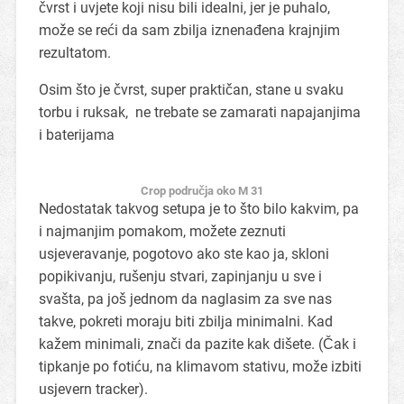
čvrst i uvjete koji nisu bili idealni, jer je puhalo,
može se reći da sam zbilja iznenađena krajnjim
rezultatom.
Osim što je čvrst, super praktičan, stane u svaku
torbu i ruksak, ne trebate se zamarati napajanjima
i baterijama
Crop područja oko M 31
Nedostatak takvog setupa je to što bilo kakvim, pa
i najmanjim pomakom, možete zeznuti
usjeveravanje, pogotovo ako ste kao ja, skloni
popikivanju, rušenju stvari, zapinjanju u sve i
svašta, pa još jednom da naglasim za sve nas
takve, pokreti moraju biti zbilja minimalni. Kad
kažem minimali, znači da pazite kak dišete. (Čak i
tipkanje po fotiću, na klimavom stativu, može izbiti
usjevern tracker).