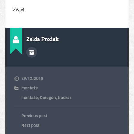
Živjeli!
Zelda Prožek
29/12/2018
montaže
montaže
,
Omegon
,
tracker
Previous post
Next post