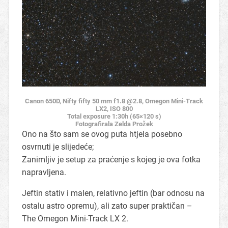
Canon 650D, Nifty fifty 50 mm f1.8 @2.8, Omegon Mini-Track
LX2, ISO 800
Total exposure 1:30h (65×120 s)
Fotografirala Zelda Prožek
Ono na što sam se ovog puta htjela posebno
osvrnuti je slijedeće;
Zanimljiv je setup za praćenje s kojeg je ova fotka
napravljena.
Jeftin stativ i malen, relativno jeftin (bar odnosu na
ostalu astro opremu), ali zato super praktičan –
The Omegon Mini-Track LX 2.