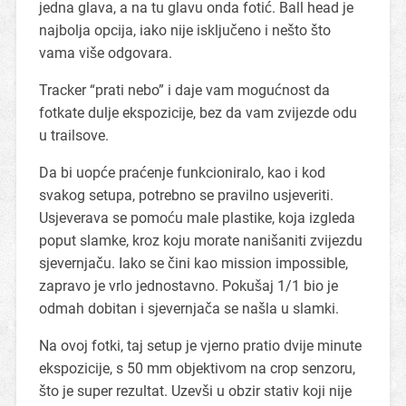
jedna glava, a na tu glavu onda fotić. Ball head je
najbolja opcija, iako nije isključeno i nešto što
vama više odgovara.
Tracker “prati nebo” i daje vam mogućnost da
fotkate dulje ekspozicije, bez da vam zvijezde odu
u trailsove.
Da bi uopće praćenje funkcioniralo, kao i kod
svakog setupa, potrebno se pravilno usjeveriti.
Usjeverava se pomoću male plastike, koja izgleda
poput slamke, kroz koju morate nanišaniti zvijezdu
sjevernjaču. Iako se čini kao mission impossible,
zapravo je vrlo jednostavno. Pokušaj 1/1 bio je
odmah dobitan i sjevernjača se našla u slamki.
Na ovoj fotki, taj setup je vjerno pratio dvije minute
ekspozicije, s 50 mm objektivom na crop senzoru,
što je super rezultat. Uzevši u obzir stativ koji nije